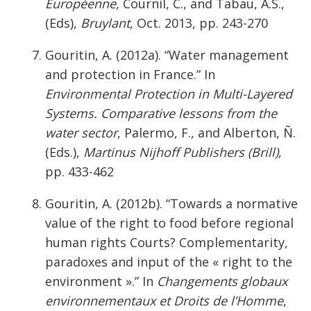
Européenne,
Cournil, C., and Tabau, A.S.,
(Eds),
Bruylant
, Oct. 2013, pp. 243-270
Gouritin, A. (2012a). “Water management
and protection in France.” In
Environmental Protection in Multi-Layered
Systems. Comparative lessons from the
water sector
, Palermo, F., and Alberton, Ñ.
(Eds.),
Martinus Nijhoff Publishers (Brill)
,
pp. 433-462
Gouritin, A. (2012b). “Towards a normative
value of the right to food before regional
human rights Courts? Complementarity,
paradoxes and input of the « right to the
environment ».” In
Changements globaux
environnementaux et Droits de l’Homme
,