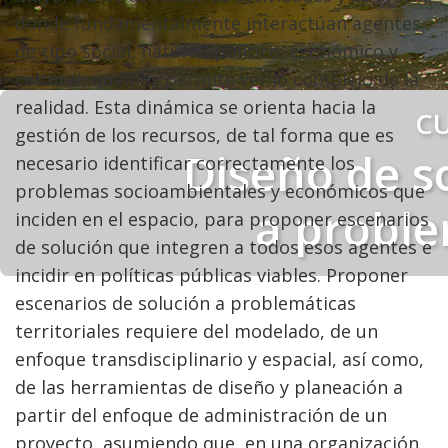
donde fundamentalmente interactúan agentes
de tipo social, natural, político, económico y
cultural, que nos permite ver lo complejo de la
realidad. Esta dinámica se orienta hacia la
CU
gestión de los recursos, de tal forma que es
Diseño de s
necesario identificar correctamente los
problemas socioambientales y económicos que
a proble
inciden en el espacio, para proponer escenarios
de solución que integren a todos esos agentes e
incidir en políticas públicas viables. Proponer
escenarios de solución a problemáticas
territoriales requiere del modelado, de un
enfoque transdisciplinario y espacial, así como,
de las herramientas de diseño y planeación a
partir del enfoque de administración de un
proyecto, asumiendo que, en una organización