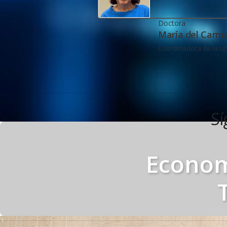
Doctora
María del Carm
Coordinadora de la Un
Sí
Econom