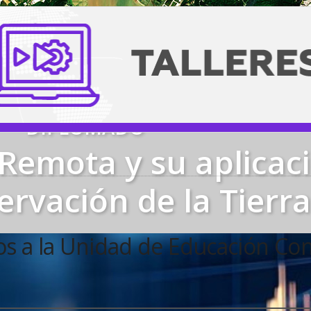
DIPLOMADO
Remota y su aplicac
ervación de la Tierra
os a la Unidad de Educación Con