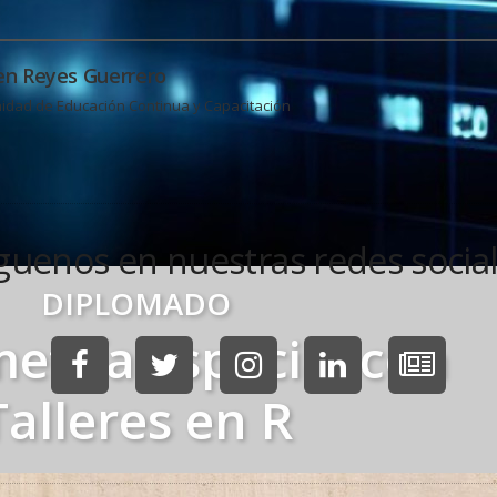
en Reyes Guerrero
idad de Educación Continua y Capacitación
guenos en nuestras redes socia
DIPLOMADO
etría Espacial con
Talleres en R