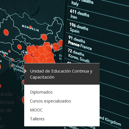
Unidad de Educación Continua y
Capacitación
Diplomados
manda
Cursos especializados
llamos
as de
MOOC
e
Talleres
el