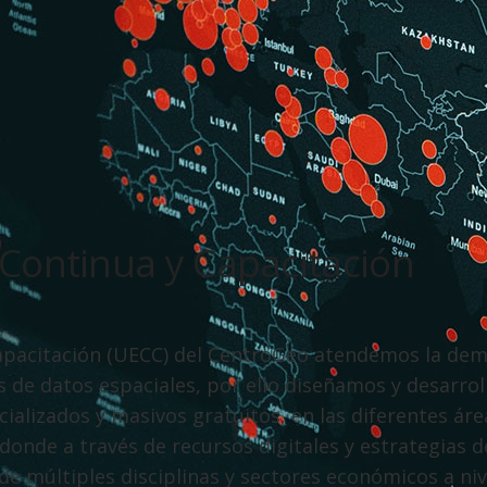
Continua y Capacitación
Capacitación (UECC) del CentroGeo atendemos la de
is de datos espaciales, por ello diseñamos y desarro
ializados y masivos gratuitos, en las diferentes áre
donde a través de recursos digitales y estrategias d
e múltiples disciplinas y sectores económicos a niv