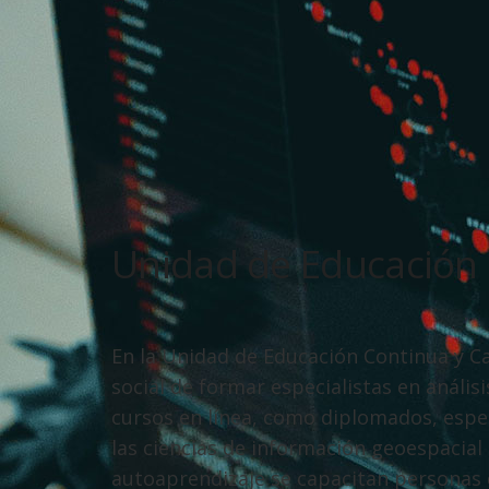
Unidad de Educación 
En la Unidad de Educación Continua y 
social de formar especialistas en anális
cursos en línea, como diplomados, espec
las ciencias de información geoespacial 
autoaprendizaje se capacitan personas d