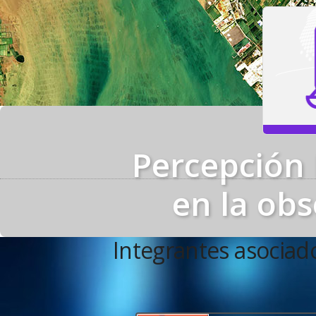
Percepción 
en la obs
Integrantes asociad