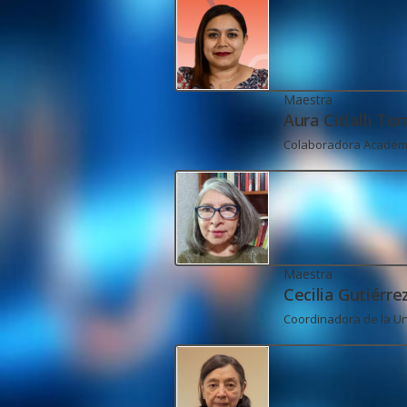
Maestra
Aura Citlalli To
Colaboradora Académi
Maestra
Cecilia Gutiérre
Coordinadora de la Un