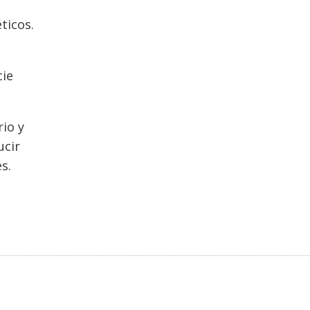
ticos.
n
cie
rio y
ucir
s.