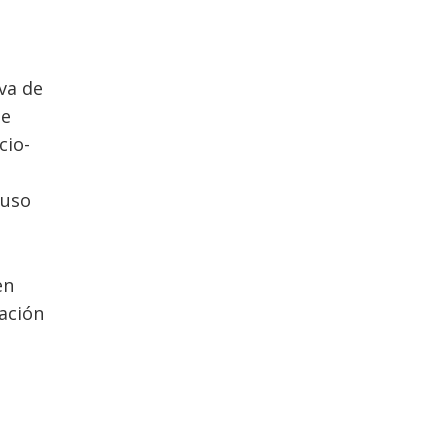
va de
de
cio-
 uso
en
ación