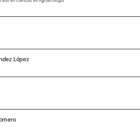
rado en Ciencias en Agroecología
ndez López
Romero