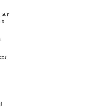
l Sur
 e
e
rcos
l