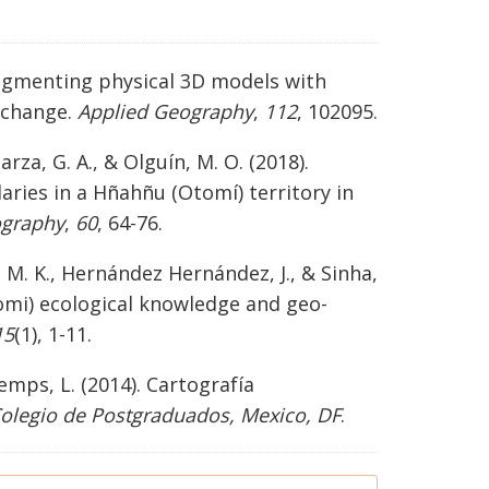
). Augmenting physical 3D models with
xchange.
Applied Geography
,
112
, 102095.
larza, G. A., & Olguín, M. O. (2018).
ries in a Hñahñu (Otomí) territory in
ography
,
60
, 64-76.
l, M. K., Hernández Hernández, J., & Sinha,
omi) ecological knowledge and geo-
15
(1), 1-11.
temps, L. (2014). Cartografía
Colegio de Postgraduados, Mexico, DF
.