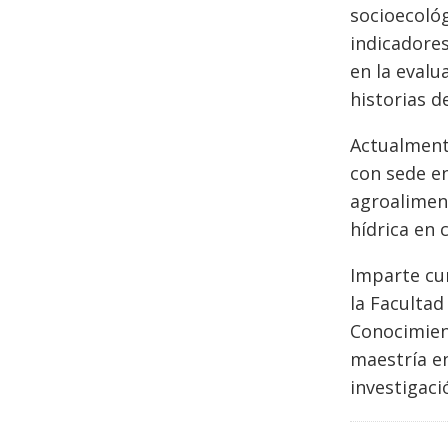
socioecoló
indicadores
en la evalu
historias de
Actualmente
con sede en
agroalimen
hídrica en 
Imparte cu
la Facultad
Conocimient
maestría en
investigaci