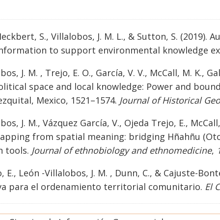
 Heckbert, S., Villalobos, J. M. L., & Sutton, S. (2019
information to support environmental knowledge e
bos, J. M. , Trejo, E. O., García, V. V., McCall, M. K., Ga
itical space and local knowledge: Power and bounda
ezquital, Mexico, 1521–1574.
Journal of Historical Ge
obos, J. M., Vázquez García, V., Ojeda Trejo, E., McCal
 Mapping from spatial meaning: bridging Hñahñu (Ot
n tools.
Journal of ethnobiology and ethnomedicine
,
, E., León -Villalobos, J. M. , Dunn, C., & Cajuste-Bon
va para el ordenamiento territorial comunitario.
El 