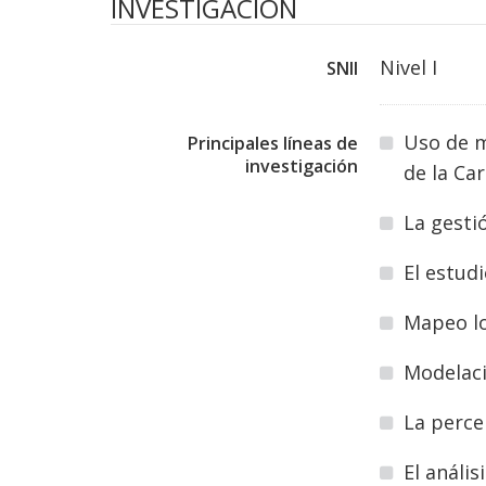
INVESTIGACION
Nivel I
SNII
Uso de m
Principales líneas de
investigación
de la Car
La gesti
El estud
Mapeo lo
Modelaci
La perce
El anális