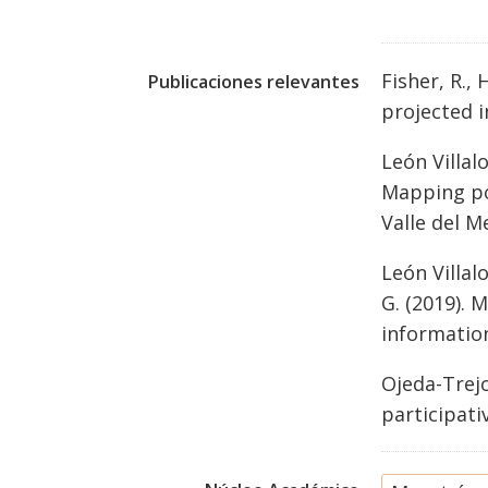
Fisher, R.,
Publicaciones relevantes
projected 
León Villalo
Mapping pol
Valle del M
León Villal
G. (2019).
informatio
Ojeda-Trejo
participati