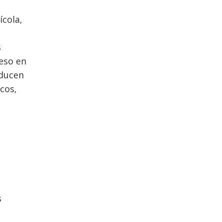
ícola,
s
reso en
aducen
cos,
s