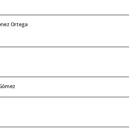
énez Ortega
 Gómez