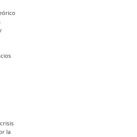
eórico
s
y
e
acios
crisis
or la