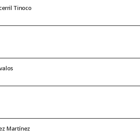
cerril Tinoco
valos
ez Martínez