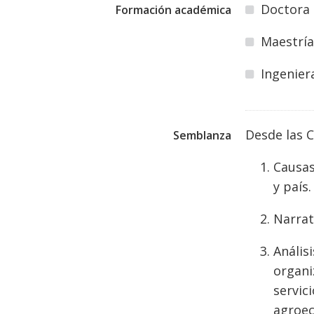
Doctora 
Formación académica
Maestría
Ingenier
Desde las 
Semblanza
Causas
y país.
Narrat
Anális
organi
servic
agroec