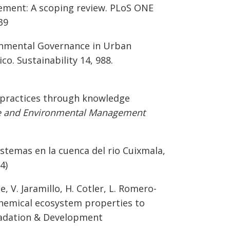
ment: A scoping review. PLoS ONE
39
vironmental Governance in Urban
co. Sustainability 14, 988.
n practices through knowledge
nce and Environmental Management
istemas en la cuenca del rio Cuixmala,
4)
e, V. Jaramillo, H. Cotler, L. Romero-
chemical ecosystem properties to
gradation & Development