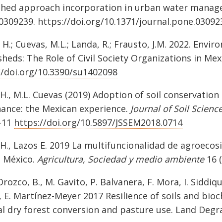
hed approach incorporation in urban water manage
e0309239. https://doi.org/10.1371/journal.pone.03092
, H.; Cuevas, M.L.; Landa, R.; Frausto, J.M. 2022. En
heds: The Role of Civil Society Organizations in Mexi
//doi.org/10.3390/su1402098
 H., M.L. Cuevas (2019) Adoption of soil conservatio
ance: the Mexican experience.
Journal of Soil Scie
1-11
https://doi.org/10.5897/JSSEM2018.0714
 H., Lazos E. 2019 La multifuncionalidad de agroecos
, México.
Agricultura, Sociedad y medio ambiente
16 (
rozco, B., M. Gavito, P. Balvanera, F. Mora, I. Siddiqu
 E. Martínez-Meyer 2017 Resilience of soils and bio
al dry forest conversion and pasture use. Land De