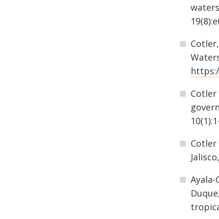
waters
19(8):
Cotler
Waters
https:
Cotler
govern
10(1):
Cotler
Jalisco
Ayala-O
Duque,
tropic