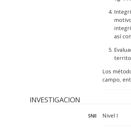
Integr
motivo
integr
así co
Evalua
territ
Los métodos
campo, ent
INVESTIGACION
Nivel I
SNII