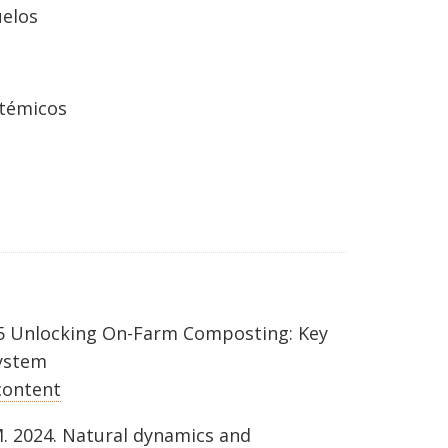
uelos
stémicos
025 Unlocking On-Farm Composting: Key
System
content
M. 2024. Natural dynamics and