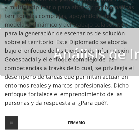
y multidisciplinario para abordar problemáticas
territoriales complejas, apoyándose del
modelado dinámico y del trabajo colaborativo
para la generación de escenarios de solución
sobre el territorio. Este Diplomado se aborda
Análisis de 
bajo el enfoque de las Ciencias de Información
Geoespacial y el enfoque complejo de las
competencias a través de lo cual, se privilegia el
desempeño de tareas que permitan actuar en
entornos reales y marcos profesionales. Dicho
enfoque fortalece el emprendimiento de las
personas y da respuesta al ¿Para qué?.
TEMARIO