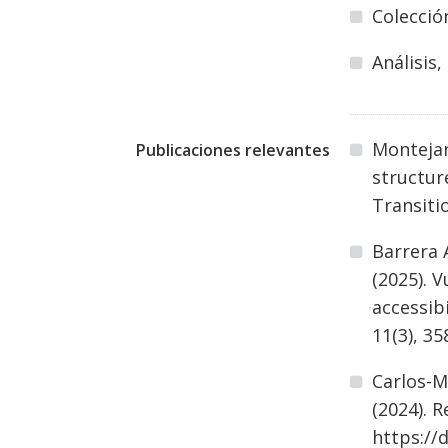
Colecció
Análisis
Montejano
Publicaciones relevantes
structur
Transiti
Barrera A
(2025). 
accessib
11(3), 3
Carlos-M
(2024). 
https://