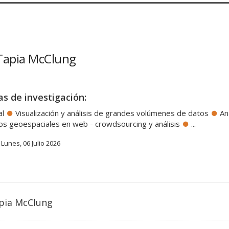
 Tapia McClung
as de investigación:
al
Visualización y análisis de grandes volúmenes de datos
An
tos geoespaciales en web - crowdsourcing y análisis
...
Lunes, 06 Julio 2026
pia McClung