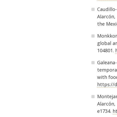
Caudillo-
Alarcón,
the Mexi
Monkkonen
global a
104801.
Galeana-P
temporal
with foo
https://
Montejano
Alarcón,
e1734.
h