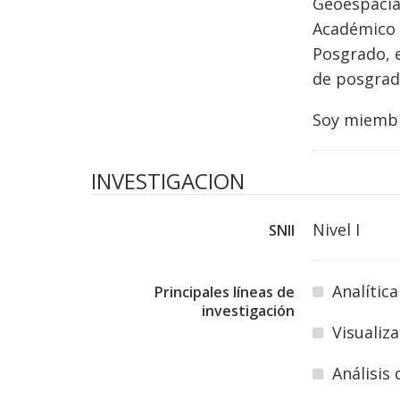
Geoespacial
Académico d
Posgrado, e
de posgrado
Soy miembro
INVESTIGACION
Nivel I
SNII
Analític
Principales líneas de
investigación
Visualiz
Análisis