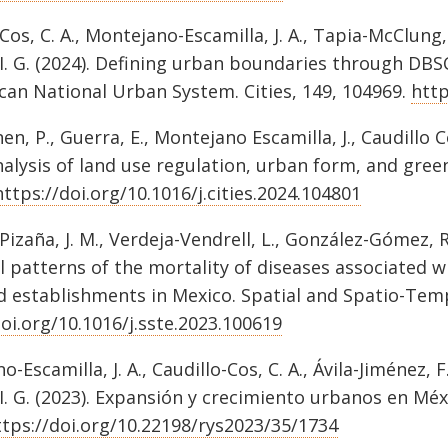
Cos, C. A., Montejano-Escamilla, J. A., Tapia-McClung, 
 I. G. (2024). Defining urban boundaries through DB
can National Urban System. Cities, 149, 104969.
http
, P., Guerra, E., Montejano Escamilla, J., Caudillo C
nalysis of land use regulation, urban form, and gree
https://doi.org/10.1016/j.cities.2024.104801
izaña, J. M., Verdeja-Vendrell, L., González-Gómez, R
 patterns of the mortality of diseases associated wi
d establishments in Mexico. Spatial and Spatio-Tem
doi.org/10.1016/j.sste.2023.100619
-Escamilla, J. A., Caudillo-Cos, C. A., Ávila-Jiménez, 
 I. G. (2023). Expansión y crecimiento urbanos en Méx
ttps://doi.org/10.22198/rys2023/35/1734