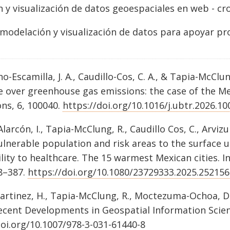
n y visualización de datos geoespaciales en web - cr
, modelación y visualización de datos para apoyar p
-Escamilla, J. A., Caudillo-Cos, C. A., & Tapia-McClun
e over greenhouse gas emissions: the case of the M
ons, 6, 100040.
https://doi.org/10.1016/j.ubtr.2026.1
larcón, I., Tapia-McClung, R., Caudillo Cos, C., Arvizu
Vulnerable population and risk areas to the surface
ility to healthcare. The 15 warmest Mexican cities. I
58–387.
https://doi.org/10.1080/23729333.2025.252156
artinez, H., Tapia-McClung, R., Moctezuma-Ochoa, D. A
Recent Developments in Geospatial Information Scien
doi.org/10.1007/978-3-031-61440-8