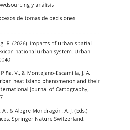
owdsourcing y análisis
rocesos de tomas de decisiones
g, R. (2026). Impacts of urban spatial
exican national urban system. Urban
00040
 Piña, V., & Montejano-Escamilla, J. A.
 urban heat island phenomenon and their
nternational Journal of Cartography,
7
., & Alegre-Mondragón, A. J. (Eds.).
ces. Springer Nature Switzerland.