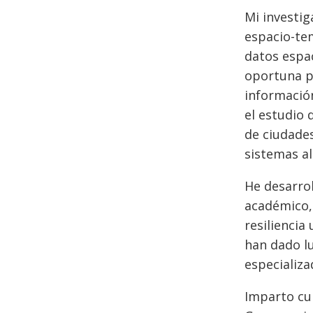
Mi investig
espacio-tem
datos espa
oportuna p
información
el estudio 
de ciudades,
sistemas al
He desarrol
académico, 
resiliencia
han dado lu
especializa
Imparto cur