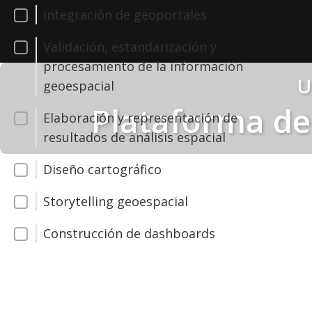
Integración de geoportales
Validación, estandarización y
procesamiento de la información
U
geoespacial
Plataforma de
Elaboración y representación de
resultados de análisis espacial
Diseño cartográfico
Storytelling geoespacial
Construcción de dashboards