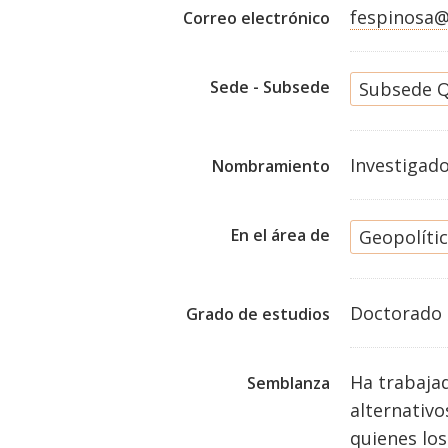
fespinosa
Correo electrónico
Sede - Subsede
Subsede Q
Investigad
Nombramiento
En el área de
Geopolític
Doctorado
Grado de estudios
Ha trabajad
Semblanza
alternativo
quienes los