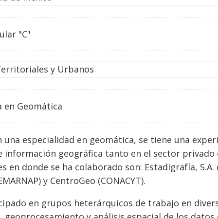
ular "C"
erritoriales y Urbanos
a
en
Geomática
 una especialidad en geomática, se tiene una exper
 información geográfica tanto en el sector privado
es en donde se ha colaborado son: Estadigrafía, S.A.
SEMARNAP) y CentroGeo (CONACYT).
cipado en grupos heterárquicos de trabajo en diver
, geoprocesamiento y análisis espacial de los dato