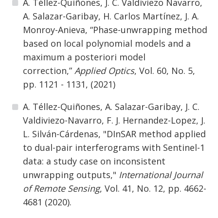
A. Téllez-Quiñones, J. C. Valdiviezo Navarro,
A. Salazar-Garibay, H. Carlos Martínez, J. A.
Monroy-Anieva, “Phase-unwrapping method
based on local polynomial models and a
maximum a posteriori model
correction,”
Applied Optics
, Vol. 60, No. 5,
pp. 1121 - 1131, (2021)
A. Téllez-Quiñones, A. Salazar-Garibay, J. C.
Valdiviezo-Navarro, F. J. Hernandez-Lopez, J.
L. Silván-Cárdenas, "DInSAR method applied
to dual-pair interferograms with Sentinel-1
data: a study case on inconsistent
unwrapping outputs,"
International Journal
of Remote Sensing
, Vol. 41, No. 12, pp. 4662-
4681 (2020).