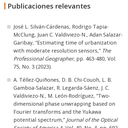
Publicaciones relevantes
José L. Silván-Cárdenas, Rodrigo Tapia-
McClung, Juan C. Valdiviezo-N., Adan Salazar-
Garibay, “Estimating time of urbanization
with moderate resolution sensors,”
The
Professional Geographer
, pp. 463-480, Vol.
75, No. 3 (2023).
A. Téllez-Quiñones, D. B. Chi-Couoh, L. B.
Gamboa-Salazar, R. Legarda-Sáenz, J. C.
Valdiviezo-N., M. León-Rodríguez, “Two-
dimensional phase unwrapping based on
Fourier transforms and the Yukawa
potential spectrum,”
Journal of the Optical
Society of America A,
Vol. 40, No. 4, pp. 692 -