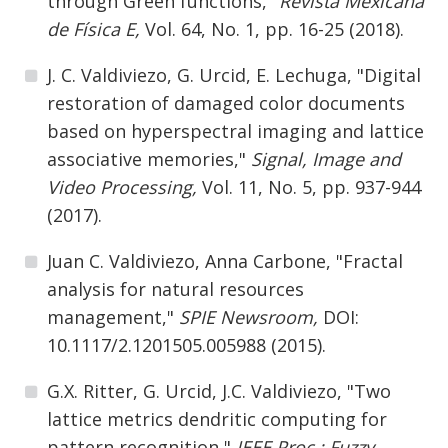
through Green functions,"
Revista Mexicana
de Física E,
Vol. 64, No. 1, pp. 16-25 (2018).
J. C. Valdiviezo, G. Urcid, E. Lechuga, "Digital
restoration of damaged color documents
based on hyperspectral imaging and lattice
associative memories,"
Signal, Image and
Video Processing,
Vol. 11, No. 5, pp. 937-944
(2017).
Juan C. Valdiviezo, Anna Carbone, "Fractal
analysis for natural resources
management,"
SPIE Newsroom,
DOI:
10.1117/2.1201505.005988 (2015).
G.X. Ritter, G. Urcid, J.C. Valdiviezo, "Two
lattice metrics dendritic computing for
pattern recognition,"
IEEE Proc.: Fuzzy