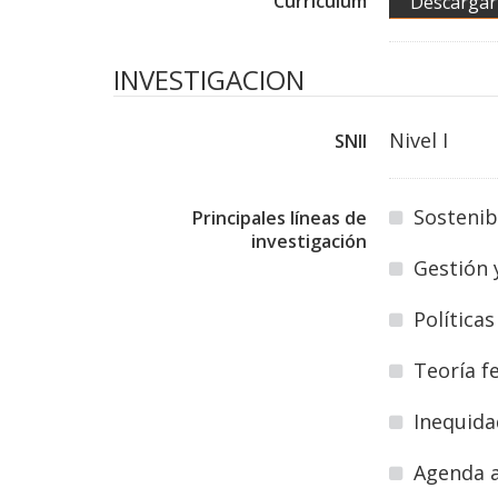
Currículum
Descargar
INVESTIGACION
Nivel I
SNII
Sostenibi
Principales líneas de
investigación
Gestión 
Política
Teoría f
Inequida
Agenda a