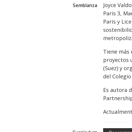
Joyce Vald
Semblanza
Paris 3, Ma
Paris y Lic
sostenibili
metropoliza
Tiene más d
proyectos u
(Suez) y or
del Colegio
Es autora d
Partnership
Actualmente