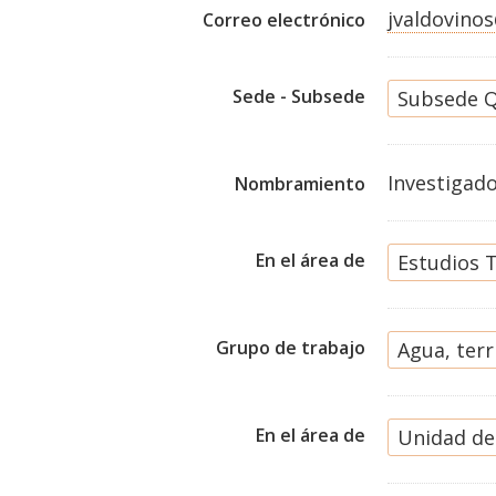
jvaldovino
Correo electrónico
Sede - Subsede
Subsede Q
Investigad
Nombramiento
En el área de
Estudios T
Grupo de trabajo
Agua, terr
En el área de
Unidad de