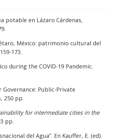
agua potable en Lázaro Cárdenas,
79.
étaro, México: patrimonio cultural del
 159-173.
xico during the COVID-19 Pandemic.
r Governance: Public-Private
s, 250 pp.
nability for intermediate cities in the
93 pp.
snacional del Agua”. En Kauffer, E. (ed).