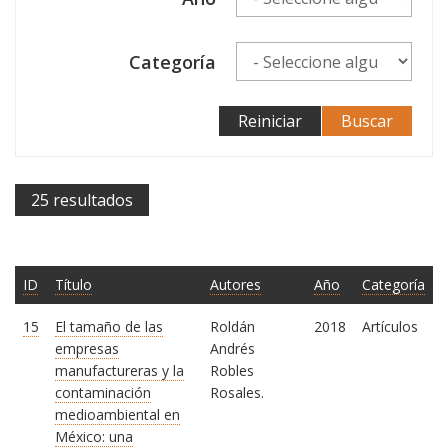
Categoría
Reiniciar
Buscar
25 resultados
ID
Título
Autores
Año
Categoría
15
El tamaño de las
Roldán
2018
Artículos
empresas
Andrés
manufactureras y la
Robles
contaminación
Rosales.
medioambiental en
México: una