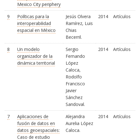
Mexico City periphery
9
Políticas para la
Jesús Olvera
2014
Artículos
interoperabilidad
Ramírez, Luis
espacial en México
Chias
Becerril.
8
Un modelo
Sergio
2014
Artículos
organizador de la
Fernando
dinámica territorial
López
Caloca,
Rodolfo
Francisco
Javier
Sánchez
Sandoval.
7
Aplicaciones de
Alejandra
2014
Artículos
fusión de datos en
Aurelia López
datos geoespaciales:
Caloca.
Caso de estudio