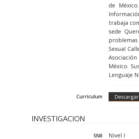
de México
Informació
trabaja co
sede Queré
problemas 
Sexual Call
Asociación
México. Sus
Lenguaje Na
Currículum
Descargar
INVESTIGACION
Nivel I
SNII