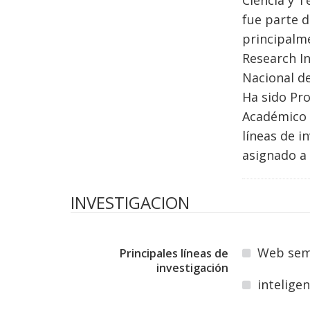
Ciencia y T
fue parte 
principalme
Research In
Nacional d
Ha sido Pr
Académico 
líneas de i
asignado a
INVESTIGACION
Web semá
Principales líneas de
investigación
intelige