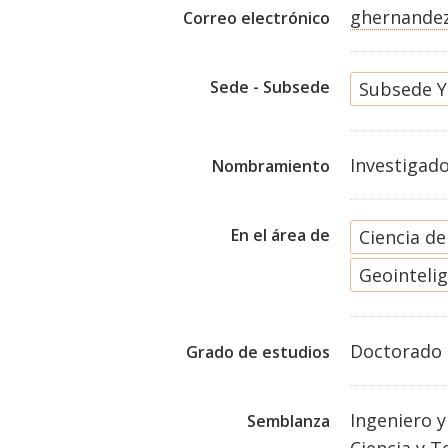
ghernande
Correo electrónico
Sede - Subsede
Subsede Y
Investigad
Nombramiento
En el área de
Ciencia d
Geointeli
Doctorado
Grado de estudios
Ingeniero 
Semblanza