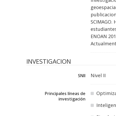
investigac
geoespacial
publicacion
SCIMAGO. He
estudiantes
ENOAN 201
Actualmente
INVESTIGACION
Nivel II
SNII
Optimiz
Principales líneas de
investigación
Intelige