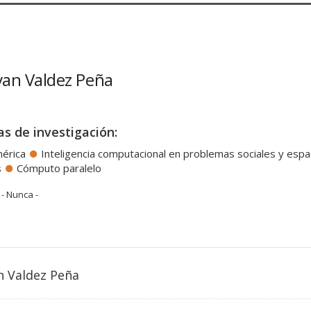
vvan Valdez Peña
as de investigación:
mérica
Inteligencia computacional en problemas sociales y espac
s
Cómputo paralelo
- Nunca -
n Valdez Peña