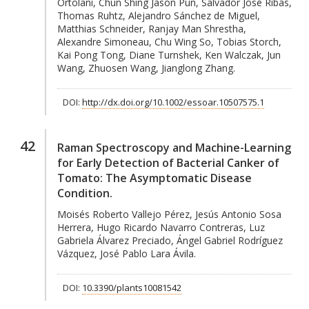
Ortolani, Chun Shing Jason Pun, Salvador José Ribas,
Thomas Ruhtz, Alejandro Sánchez de Miguel,
Matthias Schneider, Ranjay Man Shrestha,
Alexandre Simoneau, Chu Wing So, Tobias Storch,
Kai Pong Tong, Diane Turnshek, Ken Walczak, Jun
Wang, Zhuosen Wang, Jianglong Zhang.
DOI:
http://dx.doi.org/10.1002/essoar.10507575.1
42
Raman Spectroscopy and Machine-Learning
for Early Detection of Bacterial Canker of
Tomato: The Asymptomatic Disease
Condition.
Moisés Roberto Vallejo Pérez, Jesús Antonio Sosa
Herrera, Hugo Ricardo Navarro Contreras, Luz
Gabriela Álvarez Preciado, Ángel Gabriel Rodríguez
Vázquez, José Pablo Lara Ávila.
DOI:
10.3390/plants10081542