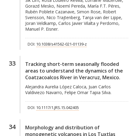
Sik Lim, Rosa Louleiro Revilla, Lorraine Mazerolle,
Gorazd Mesko, Noemí Pereda, María F.T. Péres,
Rubén Poblete Cazanave, Simon Rose, Robert
Svensson, Nico Trajtenberg, Tanja van der Lippe,
Joran Veldkamp, Carlos Javier Vilalta y Perdomo,
Manuel P. Eisner.
DOI:
10.1038/s41562-021-01139-z
33
Tracking short-term seasonally flooded
areas to understand the dynamics of the
Coatzacoalcos River in Veracruz, Mexico.
Alejandra Aurelia López Caloca, Juan Carlos
Valdiviezo Navarro, Felipe Omar Tapia Silva.
DOI:
10.1117/1.JRS.15.042405
34
Morphology and distribution of
monogenetic volcanoes in Los Tuxtlas