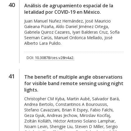
40
Análisis de agrupamiento espacial de la
letalidad por COVID-19 en México.
Juan Manuel Nuñez Hernández, José Mauricio
Galeana Pizaña, Aldo Daniel Jiménez Ortega,
Gabriela Quiroz Cazares, Iyari Balderas Cruz, Sofía
Seeman Carús, Manuel Ordorica Mellado, José
Alberto Lara Pulido.
DOI:
10.30878/ces.v28n4a2.
41
The benefit of multiple angle observations
for visible band remote sensing using night
lights.
Christopher CM Kyba, Martin Aubé, Salvador Bará,
Andrea Bertolo, Constantinos A Bouroussis,
Stefano Cavazzani, Brian R Espey, Fabio Falchi,
Geza Gyuk, Andreas Jechow, Miroslav Kocifaj,
Zoltán Kolláth, Héctor Antonio Solano Lamphar,
Noam Levin, Shengjie Liu, Steven D Miller, Sergio