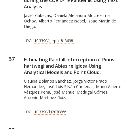
during the COVID-19 Pandemic Using Text
Analysis.
Javier Cabezas, Daniela Alejandra Moctezuma
Ochoa, Alberto Fernández Isabel, Isaac Martín de
Diego.
DOI:
10.3390/ijerph18136981
37
Estimating Rainfall Interception of Pinus
hartwegiiand Abies religiosa Using
Analytical Models and Point Cloud.
Claudia Bolaños Sánchez, Jorge Víctor Prado
Hernández, José Luis Silván Cárdenas, Mario Alberto
Vázquez Peña, José Manuel Madrigal Gómez,
Antonio Martínez Ruíz.
DOI:
10.3390/f12070866