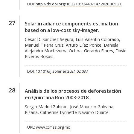
DOI:
http://dx.doi.org/10.22185/24487147.2020.105.21
27
Solar irradiance components estimation
based on a low-cost sky-imager.
César D. Sánchez Segura, Luis Valentín Colorado,
Manuel I. Peña Cruz, Arturo Díaz Ponce, Daniela
Alejandra Moctezuma Ochoa, Gerardo Flores, David
Riveros Rosas.
DOI:
10.1016/j.solener.2021.02.037
28
Análisis de los procesos de deforestación
en Quintana Roo 2003-2018.
Sergio Madrid Zubirán, José Mauricio Galeana
Pizaña, Catherine Lynnette Navarro Duarte.
URL:
www.ccmss.org.mx