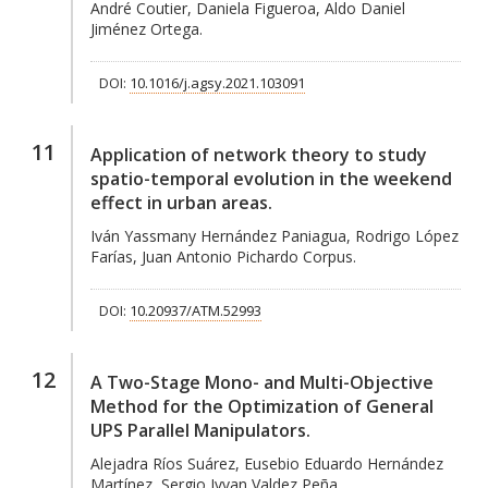
André Coutier, Daniela Figueroa, Aldo Daniel
Jiménez Ortega.
DOI:
10.1016/j.agsy.2021.103091
11
Application of network theory to study
spatio-temporal evolution in the weekend
effect in urban areas.
Iván Yassmany Hernández Paniagua, Rodrigo López
Farías, Juan Antonio Pichardo Corpus.
DOI:
10.20937/ATM.52993
12
A Two-Stage Mono- and Multi-Objective
Method for the Optimization of General
UPS Parallel Manipulators.
Alejadra Ríos Suárez, Eusebio Eduardo Hernández
Martínez, Sergio Ivvan Valdez Peña.