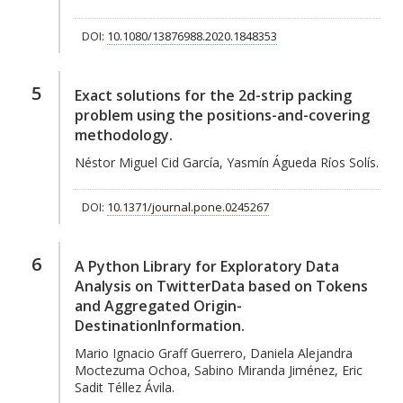
DOI:
10.1080/13876988.2020.1848353
5
Exact solutions for the 2d-strip packing
problem using the positions-and-covering
methodology.
Néstor Miguel Cid García, Yasmín Águeda Ríos Solís.
DOI:
10.1371/journal.pone.0245267
6
A Python Library for Exploratory Data
Analysis on TwitterData based on Tokens
and Aggregated Origin-
DestinationInformation.
Mario Ignacio Graff Guerrero, Daniela Alejandra
Moctezuma Ochoa, Sabino Miranda Jiménez, Eric
Sadit Téllez Ávila.