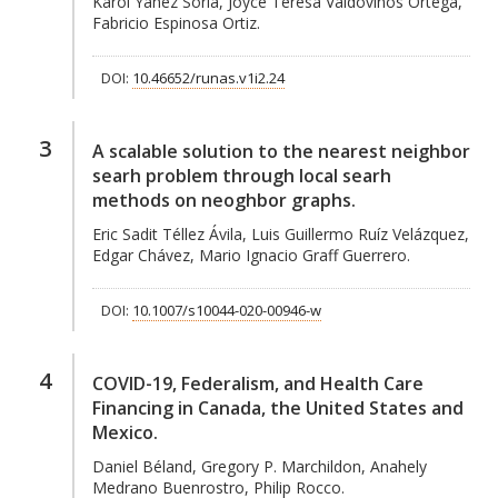
Karol Yañez Soria, Joyce Teresa Valdovinos Ortega,
Fabricio Espinosa Ortiz.
DOI:
10.46652/runas.v1i2.24
3
A scalable solution to the nearest neighbor
searh problem through local searh
methods on neoghbor graphs.
Eric Sadit Téllez Ávila, Luis Guillermo Ruíz Velázquez,
Edgar Chávez, Mario Ignacio Graff Guerrero.
DOI:
10.1007/s10044-020-00946-w
4
COVID-19, Federalism, and Health Care
Financing in Canada, the United States and
Mexico.
Daniel Béland, Gregory P. Marchildon, Anahely
Medrano Buenrostro, Philip Rocco.