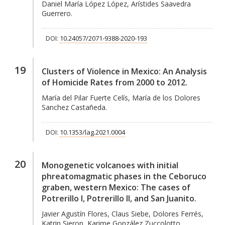
Daniel María López López, Arístides Saavedra
Guerrero.
DOI:
10.24057/2071-9388-2020-193
19
Clusters of Violence in Mexico: An Analysis
of Homicide Rates from 2000 to 2012.
María del Pilar Fuerte Celís, María de los Dolores
Sanchez Castañeda.
DOI:
10.1353/lag.2021.0004
20
Monogenetic volcanoes with initial
phreatomagmatic phases in the Ceboruco
graben, western Mexico: The cases of
Potrerillo I, Potrerillo II, and San Juanito.
Javier Agustín Flores, Claus Siebe, Dolores Ferrés,
Katrin Sieron, Karime González Zuccolotto.