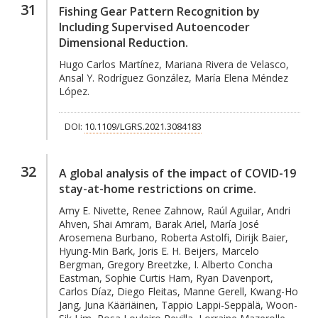
31
Fishing Gear Pattern Recognition by
Including Supervised Autoencoder
Dimensional Reduction.
Hugo Carlos Martínez, Mariana Rivera de Velasco,
Ansal Y. Rodríguez González, María Elena Méndez
López.
DOI:
10.1109/LGRS.2021.3084183
32
A global analysis of the impact of COVID-19
stay-at-home restrictions on crime.
Amy E. Nivette, Renee Zahnow, Raúl Aguilar, Andri
Ahven, Shai Amram, Barak Ariel, María José
Arosemena Burbano, Roberta Astolfi, Dirijk Baier,
Hyung-Min Bark, Joris E. H. Beijers, Marcelo
Bergman, Gregory Breetzke, I. Alberto Concha
Eastman, Sophie Curtis Ham, Ryan Davenport,
Carlos Díaz, Diego Fleitas, Manne Gerell, Kwang-Ho
Jang, Juna Kääriäinen, Tappio Lappi-Seppälä, Woon-