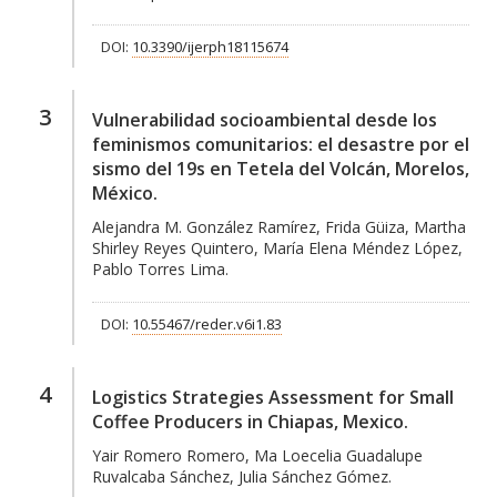
DOI:
10.3390/ijerph18115674
3
Vulnerabilidad socioambiental desde los
feminismos comunitarios: el desastre por el
sismo del 19s en Tetela del Volcán, Morelos,
México.
Alejandra M. González Ramírez, Frida Güiza, Martha
Shirley Reyes Quintero, María Elena Méndez López,
Pablo Torres Lima.
DOI:
10.55467/reder.v6i1.83
4
Logistics Strategies Assessment for Small
Coffee Producers in Chiapas, Mexico.
Yair Romero Romero, Ma Loecelia Guadalupe
Ruvalcaba Sánchez, Julia Sánchez Gómez.