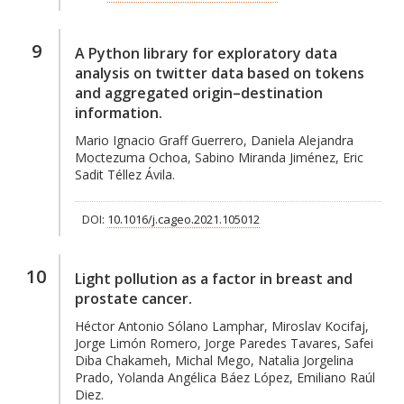
9
A Python library for exploratory data
analysis on twitter data based on tokens
and aggregated origin–destination
information.
Mario Ignacio Graff Guerrero, Daniela Alejandra
Moctezuma Ochoa, Sabino Miranda Jiménez, Eric
Sadit Téllez Ávila.
DOI:
10.1016/j.cageo.2021.105012
10
Light pollution as a factor in breast and
prostate cancer.
Héctor Antonio Sólano Lamphar, Miroslav Kocifaj,
Jorge Limón Romero, Jorge Paredes Tavares, Safei
Diba Chakameh, Michal Mego, Natalia Jorgelina
Prado, Yolanda Angélica Báez López, Emiliano Raúl
Diez.