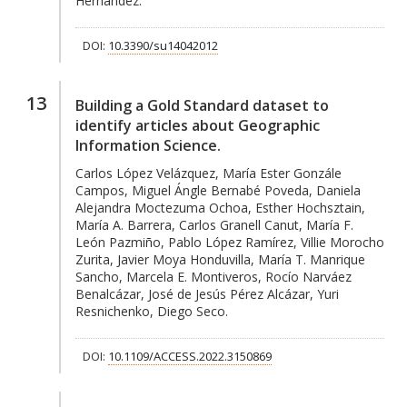
Hernández.
DOI:
10.3390/su14042012
13
Building a Gold Standard dataset to
identify articles about Geographic
Information Science.
Carlos López Velázquez, María Ester Gonzále
Campos, Miguel Ángle Bernabé Poveda, Daniela
Alejandra Moctezuma Ochoa, Esther Hochsztain,
María A. Barrera, Carlos Granell Canut, María F.
León Pazmiño, Pablo López Ramírez, Villie Morocho
Zurita, Javier Moya Honduvilla, María T. Manrique
Sancho, Marcela E. Montiveros, Rocío Narváez
Benalcázar, José de Jesús Pérez Alcázar, Yuri
Resnichenko, Diego Seco.
DOI:
10.1109/ACCESS.2022.3150869