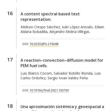
16
A content spectral-based text
representation.
Melesio Crespo Sánchez, Iván López Arevalo, Edwin
Aldana Bobadilla, Alejandro Molina Villegas.
DOI:
10.3233/JIFS-219248
17
A reaction–convection–diffusion model for
PEM fuel cells.
Luis Blanco Cocom, Salvador Botello Rionda, Luis
Carlos Ordoñez, Sergio Ivvan Valdez Peña.
DOI:
10.1016/j.finel.2021.103703
18
Una aproximación sistémica y geoespacial a