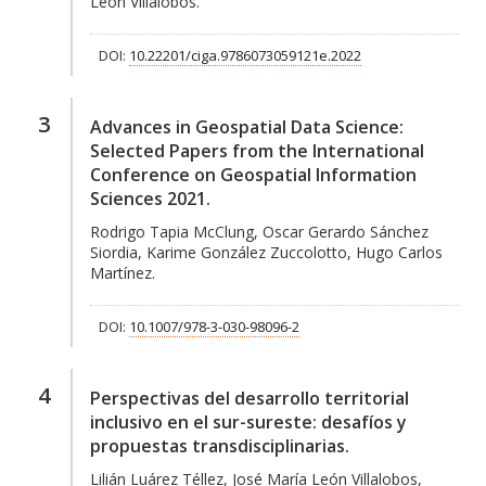
León Villalobos.
DOI:
10.22201/ciga.9786073059121e.2022
3
Advances in Geospatial Data Science:
Selected Papers from the International
Conference on Geospatial Information
Sciences 2021.
Rodrigo Tapia McClung, Oscar Gerardo Sánchez
Siordia, Karime González Zuccolotto, Hugo Carlos
Martínez.
DOI:
10.1007/978-3-030-98096-2
4
Perspectivas del desarrollo territorial
inclusivo en el sur-sureste: desafíos y
propuestas transdisciplinarias.
Lilián Luárez Téllez, José María León Villalobos,